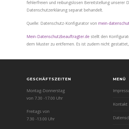
fehlerfreien und reibungslosen Bereitstellung unserer D
Datenschutzerklärung separat behandelt.
Quelle: Datenschutz-Konfigurator von
mein-datenschut
Mein-Datenschutzbeauftragter.de
stellt den Konfigurat
dem Muster zu entfernen. Es ist zudem nicht gestatte
GESCHÄFTSZEITEN
MENÜ
Montag-Donnerstag
Impres
von 7.30 -17.00 Uhr
Kontakt
Freitags von
Datensc
7.30 -13.00 Uhr