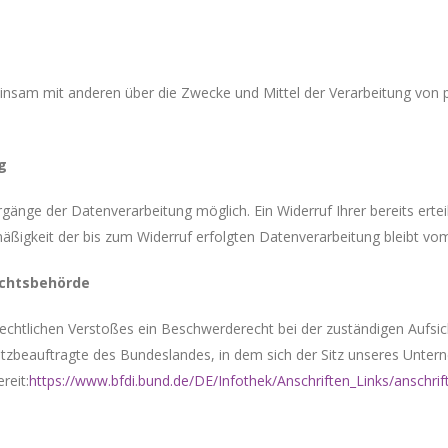
emeinsam mit anderen über die Zwecke und Mittel der Verarbeitung v
g
rgänge der Datenverarbeitung möglich. Ein Widerruf Ihrer bereits erteil
mäßigkeit der bis zum Widerruf erfolgten Datenverarbeitung bleibt vo
ichtsbehörde
zrechtlichen Verstoßes ein Beschwerderecht bei der zuständigen Aufsi
zbeauftragte des Bundeslandes, in dem sich der Sitz unseres Unterne
reit:
https://www.bfdi.bund.de/DE/Infothek/Anschriften_Links/anschrif