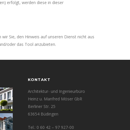
en) erfolgt, werden diese in dieser
n wir Sie, den Hinweis auf unseren Dienst nicht aus
und/oder das Tool anzubieten.
KONTAKT
Architektur- und Ingenieurbüro
Heinz u. Manfred Möser GbR
Berliner Str. 25
63654 Büdingen
Tel.: 0 60 42 – 97 927-00